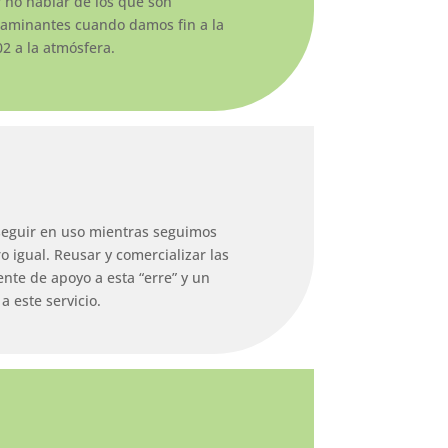
 no hablar de los que son
taminantes cuando damos fin a la
02 a la atmósfera.
seguir en uso mientras seguimos
 igual. Reusar y comercializar las
nte de apoyo a esta “erre” y un
a este servicio.